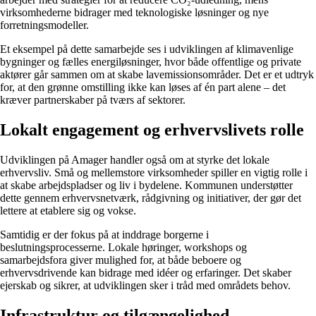
virksomhederne bidrager med teknologiske løsninger og nye
forretningsmodeller.
Et eksempel på dette samarbejde ses i udviklingen af klimavenlige
bygninger og fælles energiløsninger, hvor både offentlige og private
aktører går sammen om at skabe lavemissionsområder. Det er et udtryk
for, at den grønne omstilling ikke kan løses af én part alene – det
kræver partnerskaber på tværs af sektorer.
Lokalt engagement og erhvervslivets rolle
Udviklingen på Amager handler også om at styrke det lokale
erhvervsliv. Små og mellemstore virksomheder spiller en vigtig rolle i
at skabe arbejdspladser og liv i bydelene. Kommunen understøtter
dette gennem erhvervsnetværk, rådgivning og initiativer, der gør det
lettere at etablere sig og vokse.
Samtidig er der fokus på at inddrage borgerne i
beslutningsprocesserne. Lokale høringer, workshops og
samarbejdsfora giver mulighed for, at både beboere og
erhvervsdrivende kan bidrage med idéer og erfaringer. Det skaber
ejerskab og sikrer, at udviklingen sker i tråd med områdets behov.
Infrastruktur og tilgængelighed