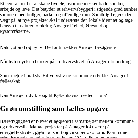
Et centralt mål er at skabe bydele, hvor mennesker både kan bo,
arbejde og leve. Det betyder, at erhvervsbyggeri i stigende grad tænkes
sammen med boliger, parker og offentlige rum. Samtidig lægges der
vægt på, at nye projekter skal understøtte den lokale identitet og tage
hensyn til naturen omkring Amager Fælled, Øresund og
kystområderne.
Natur, strand og byliv: Derfor tiltrækker Amager besøgende
Når byfornyelsen banker på – erhvervslivet på Amager i forandring
Samarbejde i praksis: Erhvervsliv og kommune udvikler Amager i
fællesskab
Kan Amager udvikle sig til Københavns nye tech-hub?
Grøn omstilling som fælles opgave
Bæredygtighed er blevet et nøgleord i samarbejdet mellem kommune
og erhvervsliv. Mange projekter på Amager fokuserer på
energieffektivitet, grøn transport og cirkulær økonomi. Kommunen
arbejder med strategier for at reducere CO₂-udledning, mens