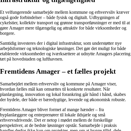
Et velfungerende samarbejde mellem kommune og erhvervsliv kræver
også gode forbindelser – både fysisk og digitalt. Udbygningen af
cykelstier, kollektiv transport og grønne transportløsninger er med til at
gøre Amager mere tilgængelig og attraktiv for både virksomheder og
borgere.
Samtidig investeres der i digital infrastruktur, som understøtter nye
arbejdsformer og teknologiske løsninger. Det gør det muligt for både
etablerede virksomheder og iværksættere at udnytte Amagers placering
tæt på hovedstaden og lufthavnen.
Fremtidens Amager – et fælles projekt
Samarbejdet mellem erhvervsliv og kommune på Amager viser,
hvordan fælles mål kan omsættes til konkrete resultater. Når
planlægning, innovation og lokal forankring går hånd i hånd, skabes
der bydele, der både er bæredygtige, levende og økonomisk robuste.
Fremtidens Amager bliver formet af mange hænder – fra
byplanlæggere og entreprenører til lokale ildsjæle og små
erhvervsdrivende. Det er netop i mødet mellem de forskellige
perspektiver, at de bedste løsninger opstår. Samarbejde i praksis
handler derfor ikke kun om projekter, men om at bygge tillid, dele