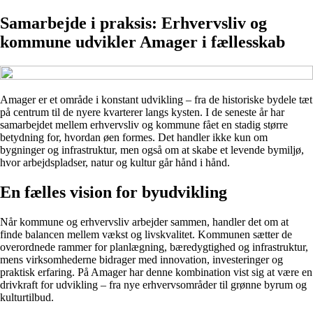
Samarbejde i praksis: Erhvervsliv og
kommune udvikler Amager i fællesskab
Amager er et område i konstant udvikling – fra de historiske bydele tæt
på centrum til de nyere kvarterer langs kysten. I de seneste år har
samarbejdet mellem erhvervsliv og kommune fået en stadig større
betydning for, hvordan øen formes. Det handler ikke kun om
bygninger og infrastruktur, men også om at skabe et levende bymiljø,
hvor arbejdspladser, natur og kultur går hånd i hånd.
En fælles vision for byudvikling
Når kommune og erhvervsliv arbejder sammen, handler det om at
finde balancen mellem vækst og livskvalitet. Kommunen sætter de
overordnede rammer for planlægning, bæredygtighed og infrastruktur,
mens virksomhederne bidrager med innovation, investeringer og
praktisk erfaring. På Amager har denne kombination vist sig at være en
drivkraft for udvikling – fra nye erhvervsområder til grønne byrum og
kulturtilbud.