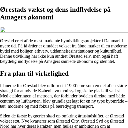
Ørestads vækst og dens indflydelse på
Amagers økonomi
Ørestad er et af de mest markante byudviklingsprojekter i Danmark i
nyere tid. På få årtier er området vokset fra åbne marker til en moderne
bydel med boliger, erhverv, uddannelsesinstitutioner og kulturtilbud.
Denne udvikling har ikke kun ændret Ørestad selv, men også haft
betydelig indflydelse på Amagers samlede økonomi og identitet.
Fra plan til virkelighed
Planerne for Ørestad blev udformet i 1990’erne som en del af en større
strategi for at udvide København mod syd og skabe plads til vækst.
Med etableringen af metroen, der forbinder bydelen direkte med både
centrum og lufthavnen, blev grundlaget lagt for en ny type byområde –
tæt, moderne og med fokus på bæredygtig transport.
Siden de første byggerier skød op omkring årtusindskiftet, er Ørestad
vokset støt. Nye kvarterer som Ørestad City, Ørestad Syd og Ørestad
Nord har hver deres karakter, men fælles er ambitionen om at