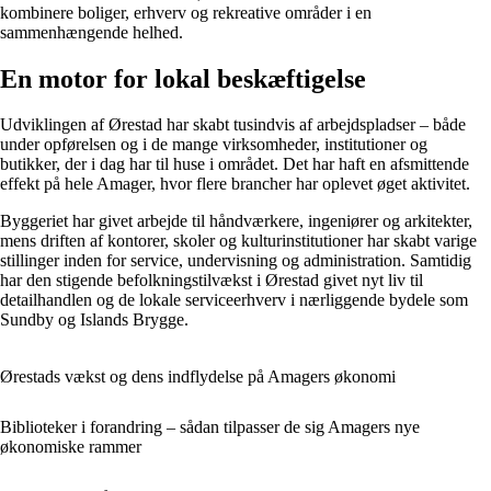
kombinere boliger, erhverv og rekreative områder i en
sammenhængende helhed.
En motor for lokal beskæftigelse
Udviklingen af Ørestad har skabt tusindvis af arbejdspladser – både
under opførelsen og i de mange virksomheder, institutioner og
butikker, der i dag har til huse i området. Det har haft en afsmittende
effekt på hele Amager, hvor flere brancher har oplevet øget aktivitet.
Byggeriet har givet arbejde til håndværkere, ingeniører og arkitekter,
mens driften af kontorer, skoler og kulturinstitutioner har skabt varige
stillinger inden for service, undervisning og administration. Samtidig
har den stigende befolkningstilvækst i Ørestad givet nyt liv til
detailhandlen og de lokale serviceerhverv i nærliggende bydele som
Sundby og Islands Brygge.
Ørestads vækst og dens indflydelse på Amagers økonomi
Biblioteker i forandring – sådan tilpasser de sig Amagers nye
økonomiske rammer