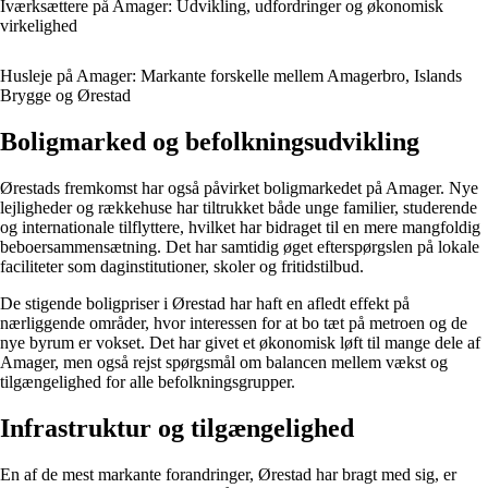
Iværksættere på Amager: Udvikling, udfordringer og økonomisk
virkelighed
Husleje på Amager: Markante forskelle mellem Amagerbro, Islands
Brygge og Ørestad
Boligmarked og befolkningsudvikling
Ørestads fremkomst har også påvirket boligmarkedet på Amager. Nye
lejligheder og rækkehuse har tiltrukket både unge familier, studerende
og internationale tilflyttere, hvilket har bidraget til en mere mangfoldig
beboersammensætning. Det har samtidig øget efterspørgslen på lokale
faciliteter som daginstitutioner, skoler og fritidstilbud.
De stigende boligpriser i Ørestad har haft en afledt effekt på
nærliggende områder, hvor interessen for at bo tæt på metroen og de
nye byrum er vokset. Det har givet et økonomisk løft til mange dele af
Amager, men også rejst spørgsmål om balancen mellem vækst og
tilgængelighed for alle befolkningsgrupper.
Infrastruktur og tilgængelighed
En af de mest markante forandringer, Ørestad har bragt med sig, er