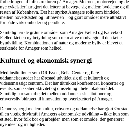
forbedringen af infrastrukturen på Amager. Metroen, motorvejen og de
nye cykelstier har gjort det lettere at bevæge sig mellem bydelene og til
resten af København. Det har styrket Amagers rolle som bindeled
mellem hovedstaden og lufthavnen – og gjort området mere attraktivt
for både virksomheder og pendlere.
Samtidig har de grønne områder som Amager Fælled og Kalvebod
Fælled fået en ny betydning som rekreative modvægte til den tætte
byudvikling. Kombinationen af natur og moderne byliv er blevet et
særkende for Amager som helhed.
Kulturel og økonomisk synergi
Med institutioner som DR Byen, Bella Center og flere
uddannelsessteder har Ørestad udviklet sig til et kulturelt og
vidensmæssigt centrum. Det har tiltrukket konferencer, koncerter og
events, som skaber aktivitet og omsætning i hele lokalområdet.
Samtidig har samarbejdet mellem uddannelsesinstitutioner og
erhvervsliv bidraget til innovation og iværksætteri på Amager.
Denne synergi mellem kultur, erhverv og uddannelse har gjort Ørestad
til en vigtig drivkraft i Amagers økonomiske udvikling – ikke kun som
et sted, hvor folk bor og arbejder, men som et område, der genererer
nye ideer og muligheder.