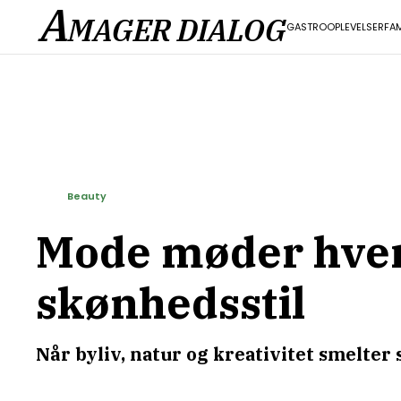
A
MAGER DIALOG
GASTRO
OPLEVELSER
FAM
Beauty
Mode møder hve
skønhedsstil
Når byliv, natur og kreativitet smelte