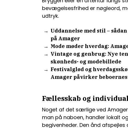
Bryggen eller en aftentur langs s
bevægelsesfrihed er nøgleord, men
udtryk.
Uddannelse med stil – sådan
på Amager
Mode møder hverdag: Amage
Vintage og genbrug: Nye te
skønheds- og modebillede
Festivalglød og hverdagsskø
Amager påvirker beboernes
Fællesskab og individual
Noget af det særlige ved Amager e
man på naboen, handler lokalt og
begivenheder. Den ånd afspejles o