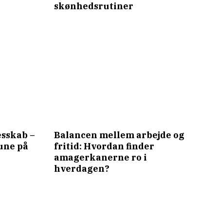
skønhedsrutiner
esskab –
Balancen mellem arbejde og
une på
fritid: Hvordan finder
amagerkanerne ro i
hverdagen?