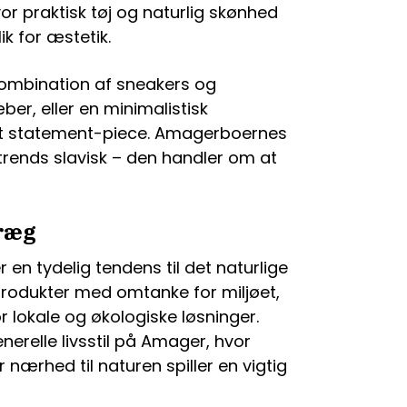
or praktisk tøj og naturlig skønhed
k for æstetik.
 kombination af sneakers og
er, eller en minimalistisk
gt statement-piece. Amagerboernes
 trends slavisk – den handler om at
præg
 en tydelig tendens til det naturlige
odukter med omtanke for miljøet,
r lokale og økologiske løsninger.
elle livsstil på Amager, hvor
r nærhed til naturen spiller en vigtig