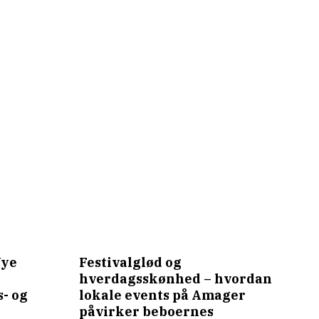
Nye
Festivalglød og
hverdagsskønhed – hvordan
- og
lokale events på Amager
påvirker beboernes