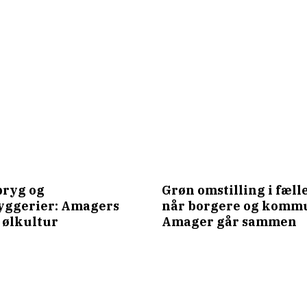
ryg og
Grøn omstilling i fæll
yggerier: Amagers
når borgere og komm
 ølkultur
Amager går sammen