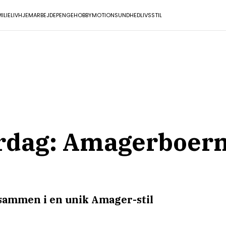
ILIELIV
HJEM
ARBEJDE
PENGE
HOBBY
MOTION
SUNDHED
LIVSSTIL
rdag: Amagerboern
r sammen i en unik Amager-stil