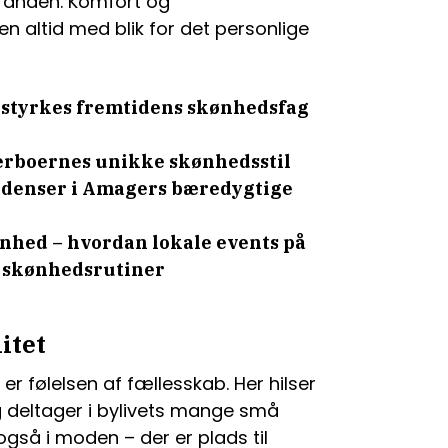
tranden. Komfort og
 altid med blik for det personlige
 styrkes fremtidens skønhedsfag
rboernes unikke skønhedsstil
ndenser i Amagers bæredygtige
nhed – hvordan lokale events på
 skønhedsrutiner
itet
r følelsen af fællesskab. Her hilser
 deltager i bylivets mange små
gså i moden – der er plads til