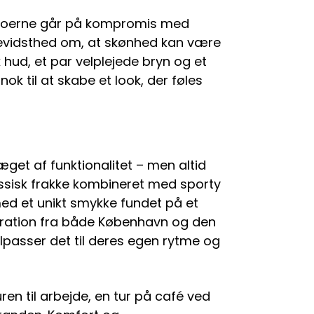
rboerne går på kompromis med
bevidsthed om, at skønhed kan være
k hud, et par velplejede bryn og et
nok til at skabe et look, der føles
t
et af funktionalitet – men altid
assisk frakke kombineret med sporty
 med et unikt smykke fundet på et
iration fra både København og den
lpasser det til deres egen rytme og
turen til arbejde, en tur på café ved