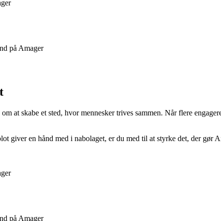
ager
hånd på Amager
t
m at skabe et sted, hvor mennesker trives sammen. Når flere engagerer s
r blot giver en hånd med i nabolaget, er du med til at styrke det, der gør
ager
hånd på Amager