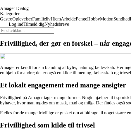
Amager Dialog
Kategorier
Gastro
Oplevelser
Familieliv
Hjem
Arbejde
Penge
Hobby
Motion
Sundhed
Log ind
Tilmeld dig
Nyhedsbreve
Frivillighed, der gør en forskel – når enga
Amager er kendt for sin blanding af byliv, natur og fællesskab. Her møde
en hjælp for andre; det er også en kilde til mening, fællesskab og trivse
Et lokalt engagement med mange ansigter
Frivillighed på Amager tager mange former. Nogle hjælper til i sportskl
byhaver, hvor man mødes om musik, mad og miljø. Der findes også social
Fælles for de mange frivillige er ønsket om at bidrage til noget større
Frivillighed som kilde til trivsel