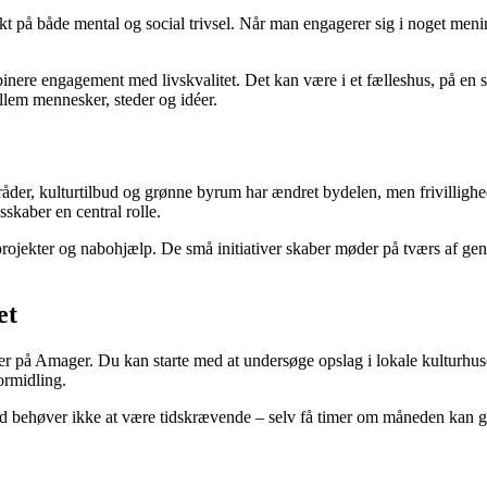
ffekt på både mental og social trivsel. Når man engagerer sig i noget me
ere engagement med livskvalitet. Det kan være i et fælleshus, på en str
lem mennesker, steder og idéer.
er, kulturtilbud og grønne byrum har ændret bydelen, men frivillighede
sskaber en central rolle.
projekter og nabohjælp. De små initiativer skaber møder på tværs af gen
et
eder på Amager. Du kan starte med at undersøge opslag i lokale kulturh
formidling.
ghed behøver ikke at være tidskrævende – selv få timer om måneden kan gø