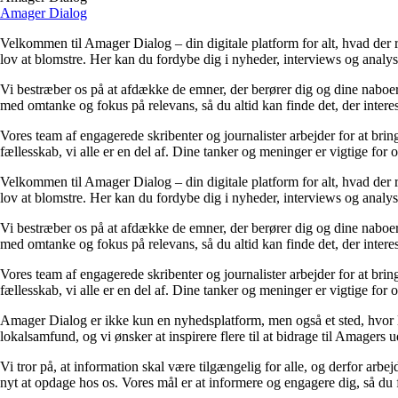
Amager Dialog
Velkommen til Amager Dialog – din digitale platform for alt, hvad der r
lov at blomstre. Her kan du fordybe dig i nyheder, interviews og analyse
Vi bestræber os på at afdække de emner, der berører dig og dine naboer. 
med omtanke og fokus på relevans, så du altid kan finde det, der interes
Vores team af engagerede skribenter og journalister arbejder for at bri
fællesskab, vi alle er en del af. Dine tanker og meninger er vigtige for os
Velkommen til Amager Dialog – din digitale platform for alt, hvad der r
lov at blomstre. Her kan du fordybe dig i nyheder, interviews og analyse
Vi bestræber os på at afdække de emner, der berører dig og dine naboer. 
med omtanke og fokus på relevans, så du altid kan finde det, der interes
Vores team af engagerede skribenter og journalister arbejder for at bri
fællesskab, vi alle er en del af. Dine tanker og meninger er vigtige for os
Amager Dialog er ikke kun en nyhedsplatform, men også et sted, hvor lo
lokalsamfund, og vi ønsker at inspirere flere til at bidrage til Amagers
Vi tror på, at information skal være tilgængelig for alle, og derfor arbej
nyt at opdage hos os. Vores mål er at informere og engagere dig, så du 