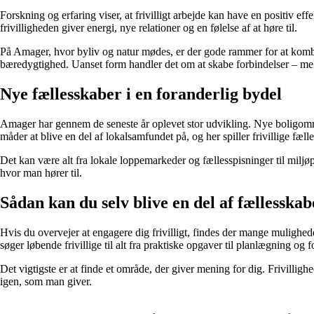
Forskning og erfaring viser, at frivilligt arbejde kan have en positiv e
frivilligheden giver energi, nye relationer og en følelse af at høre til.
På Amager, hvor byliv og natur mødes, er der gode rammer for at kombin
bæredygtighed. Uanset form handler det om at skabe forbindelser – mel
Nye fællesskaber i en foranderlig bydel
Amager har gennem de seneste år oplevet stor udvikling. Nye boligområd
måder at blive en del af lokalsamfundet på, og her spiller frivillige fælle
Det kan være alt fra lokale loppemarkeder og fællesspisninger til miljø
hvor man hører til.
Sådan kan du selv blive en del af fællesskab
Hvis du overvejer at engagere dig frivilligt, findes der mange muligh
søger løbende frivillige til alt fra praktiske opgaver til planlægning og 
Det vigtigste er at finde et område, der giver mening for dig. Frivilli
igen, som man giver.