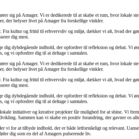
ører sig på Amager. Vi er dedikerede til at skabe et rum, hvor lokale st
r, der belyser livet på Amager fra forskellige vinkler.
Fra kultur og fritid til erhvervsliv og miljø, dækker vi alt, hvad der gø
serer dig mest.
nge dig dybdegående indhold, der opfordrer til refleksion og debat. Vi ø
, og vi opfordrer dig til at deltage i samtalen.
ører sig på Amager. Vi er dedikerede til at skabe et rum, hvor lokale st
r, der belyser livet på Amager fra forskellige vinkler.
Fra kultur og fritid til erhvervsliv og miljø, dækker vi alt, hvad der gø
serer dig mest.
nge dig dybdegående indhold, der opfordrer til refleksion og debat. Vi ø
, og vi opfordrer dig til at deltage i samtalen.
kale initiativer og kreative projekter får mulighed for at shine. Vi fr
 udvikling. Sammen kan vi skabe en positiv forandring, der gavner os alle
der vi for at tilbyde indhold, der er både letforståeligt og relevant. Uans
føler dig som en del af Amagers pulserende liv.