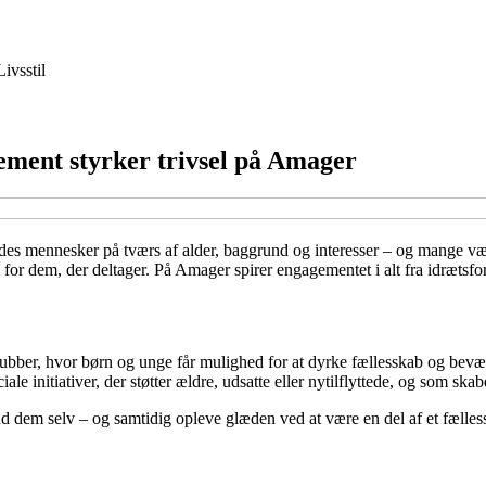
Livsstil
gement styrker trivsel på Amager
s mennesker på tværs af alder, baggrund og interesser – og mange vælger 
l for dem, der deltager. På Amager spirer engagementet i alt fra idrætsfo
ubber, hvor børn og unge får mulighed for at dyrke fællesskab og bevægel
e initiativer, der støtter ældre, udsatte eller nytilflyttede, og som s
 end dem selv – og samtidig opleve glæden ved at være en del af et fælle