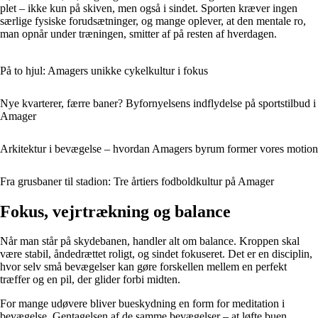
plet – ikke kun på skiven, men også i sindet. Sporten kræver ingen
særlige fysiske forudsætninger, og mange oplever, at den mentale ro,
man opnår under træningen, smitter af på resten af hverdagen.
På to hjul: Amagers unikke cykelkultur i fokus
Nye kvarterer, færre baner? Byfornyelsens indflydelse på sportstilbud i
Amager
Arkitektur i bevægelse – hvordan Amagers byrum former vores motion
Fra grusbaner til stadion: Tre årtiers fodboldkultur på Amager
Fokus, vejrtrækning og balance
Når man står på skydebanen, handler alt om balance. Kroppen skal
være stabil, åndedrættet roligt, og sindet fokuseret. Det er en disciplin,
hvor selv små bevægelser kan gøre forskellen mellem en perfekt
træffer og en pil, der glider forbi midten.
For mange udøvere bliver bueskydning en form for meditation i
bevægelse. Gentagelsen af de samme bevægelser – at løfte buen,