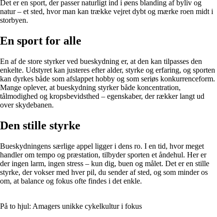
Det er en sport, der passer naturligt ind i øens blanding af byliv og
natur – et sted, hvor man kan trække vejret dybt og mærke roen midt i
storbyen.
En sport for alle
En af de store styrker ved bueskydning er, at den kan tilpasses den
enkelte. Udstyret kan justeres efter alder, styrke og erfaring, og sporten
kan dyrkes både som afslappet hobby og som seriøs konkurrenceform.
Mange oplever, at bueskydning styrker både koncentration,
tålmodighed og kropsbevidsthed – egenskaber, der rækker langt ud
over skydebanen.
Den stille styrke
Bueskydningens særlige appel ligger i dens ro. I en tid, hvor meget
handler om tempo og præstation, tilbyder sporten et åndehul. Her er
der ingen larm, ingen stress – kun dig, buen og målet. Det er en stille
styrke, der vokser med hver pil, du sender af sted, og som minder os
om, at balance og fokus ofte findes i det enkle.
På to hjul: Amagers unikke cykelkultur i fokus