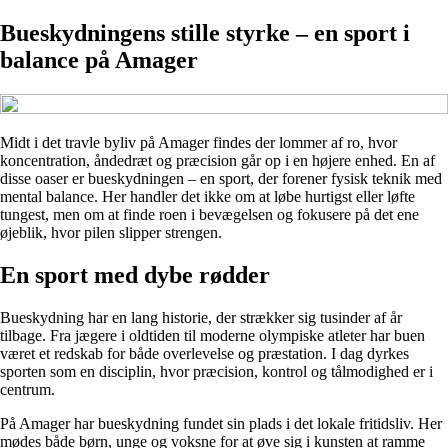
Bueskydningens stille styrke – en sport i
balance på Amager
Midt i det travle byliv på Amager findes der lommer af ro, hvor
koncentration, åndedræt og præcision går op i en højere enhed. En af
disse oaser er bueskydningen – en sport, der forener fysisk teknik med
mental balance. Her handler det ikke om at løbe hurtigst eller løfte
tungest, men om at finde roen i bevægelsen og fokusere på det ene
øjeblik, hvor pilen slipper strengen.
En sport med dybe rødder
Bueskydning har en lang historie, der strækker sig tusinder af år
tilbage. Fra jægere i oldtiden til moderne olympiske atleter har buen
været et redskab for både overlevelse og præstation. I dag dyrkes
sporten som en disciplin, hvor præcision, kontrol og tålmodighed er i
centrum.
På Amager har bueskydning fundet sin plads i det lokale fritidsliv. Her
mødes både børn, unge og voksne for at øve sig i kunsten at ramme