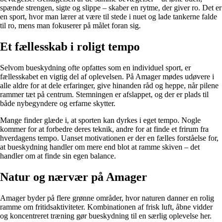
spænde strengen, sigte og slippe – skaber en rytme, der giver ro. Det er
en sport, hvor man lærer at være til stede i nuet og lade tankerne falde
til ro, mens man fokuserer på målet foran sig.
Et fællesskab i roligt tempo
Selvom bueskydning ofte opfattes som en individuel sport, er
fællesskabet en vigtig del af oplevelsen. På Amager mødes udøvere i
alle aldre for at dele erfaringer, give hinanden råd og heppe, når pilene
rammer tæt på centrum. Stemningen er afslappet, og der er plads til
både nybegyndere og erfarne skytter.
Mange finder glæde i, at sporten kan dyrkes i eget tempo. Nogle
kommer for at forbedre deres teknik, andre for at finde et frirum fra
hverdagens tempo. Uanset motivationen er der en fælles forståelse for,
at bueskydning handler om mere end blot at ramme skiven – det
handler om at finde sin egen balance.
Natur og nærvær på Amager
Amager byder på flere grønne områder, hvor naturen danner en rolig
ramme om fritidsaktiviteter. Kombinationen af frisk luft, åbne vidder
og koncentreret træning gør bueskydning til en særlig oplevelse her.